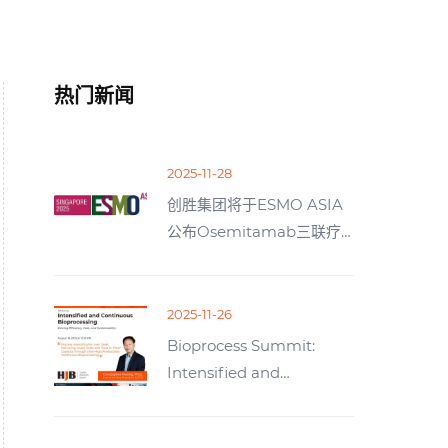
热门新闻
2025-11-28
创胜集团将于ESMO ASIA
公布Osemitamab三联疗
法一线治疗晚期胃或胃食管
结合部腺癌的I/II期更新疗效
分析
2025-11-26
Bioprocess Summit:
Intensified and
Continuous
Bioprocessing-Driving