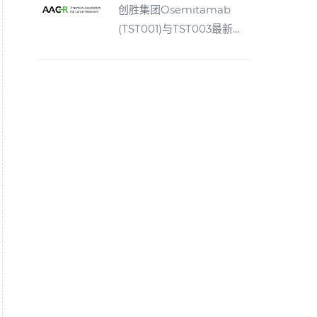
创胜集团Osemitamab
(TST001)与TST003最新临
床进展将亮相AACR 2024