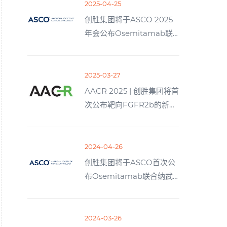
Efficiency, Cost, and
2025-04-25
Sustainability
创胜集团将于ASCO 2025
年会公布Osemitamab联
合纳武利尤单抗与CAPOX
作为晚期胃癌或胃食管连接
部癌一线治疗的I/IIa期G队
2025-03-27
列更新疗效数据
AACR 2025 | 创胜集团将首
次公布靶向FGFR2b的新型
抗体偶联药物的临床前数据
2024-04-26
创胜集团将于ASCO首次公
布Osemitamab联合纳武
单抗与CAPOX作为晚期胃
或胃食管连接部癌一线治疗
的I/IIa期研究数据
2024-03-26