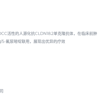
增强ADCC活性的人源化抗CLDN18.2单克隆抗体，在临床前肿
利铂/5-氟尿嘧啶联用，展现出优异的疗效
司