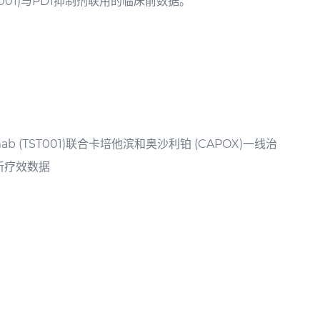
T001)与PD1抑制剂联用的临床前数据。
tamab (TST001)联合卡培他滨和奥沙利铂 (CAPOX)一线治
更新疗效数据