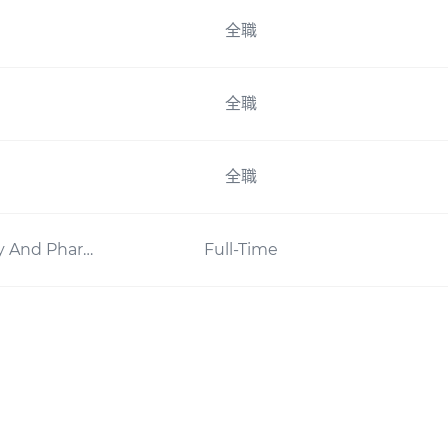
全職
全職
全職
Sr. /Lead Scientist, Clinical Pharmacology And Pharmacometrics
Full-Time