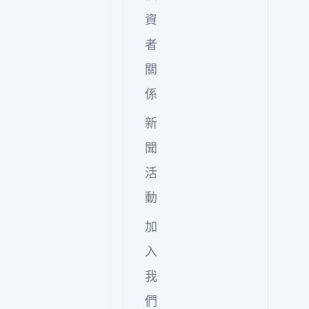
資
者
關
係
新
聞
活
動
加
入
我
們