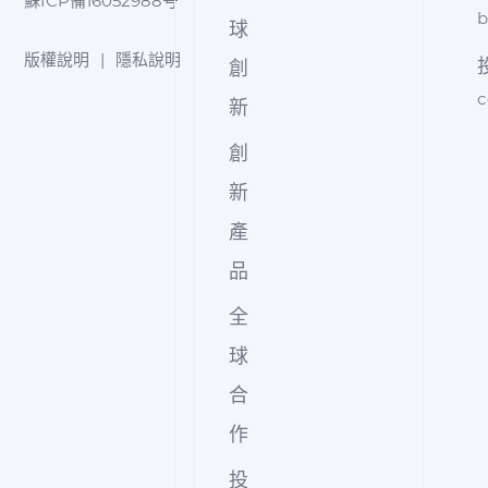
蘇ICP備16052988号
b
球
版權說明
|
隱私說明
創
c
新
創
新
產
品
全
球
合
作
投