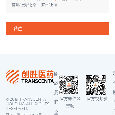
蘇州/上海/北京
蘇州/上海
職位
關
p
於
我
官方微信公
官方視頻號
© 2019 TRANSCENTA
i
們
HOLDING ALL RIGHTS
眾號
RESERVED.
全